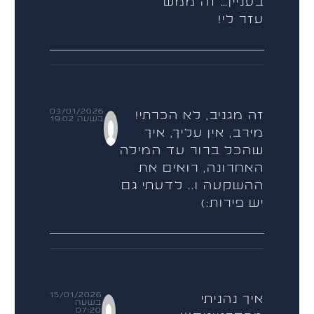
בעניין… זה ממש
עזר לי!
03/01/2026
זה מגניב, לא הכרתי!
בשעה 19:02
מירב, אין עליך, איך
שהכל ברור עד המילה
האחרונה, רואים את
ההשקעה ו.. לדעתי גם
יש פירות:)
15/01/2026
איך נהניתי
בשעה
07:20